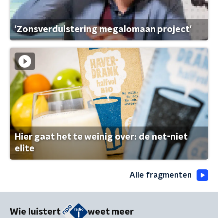
'Zonsverduistering megalomaan project'
Hier gaat het te weinig over: de net-niet
elite
Alle fragmenten
Wie luistert
weet meer