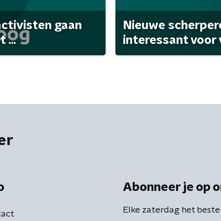
activisten gaan
Nieuwe scherpere
...
interessant voor
er
o
Abonneer je op o
Elke zaterdag het beste
act