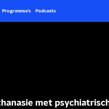
Programma's
Podcasts
hanasie met psychiatrisc