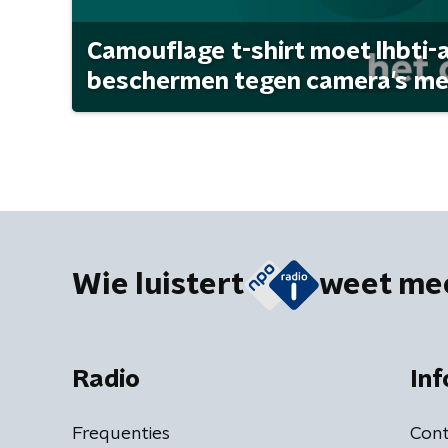
Camouflage t-shirt moet lhbti-
beschermen tegen camera's met 
Wie luistert
weet me
Radio
Inf
Frequenties
Cont