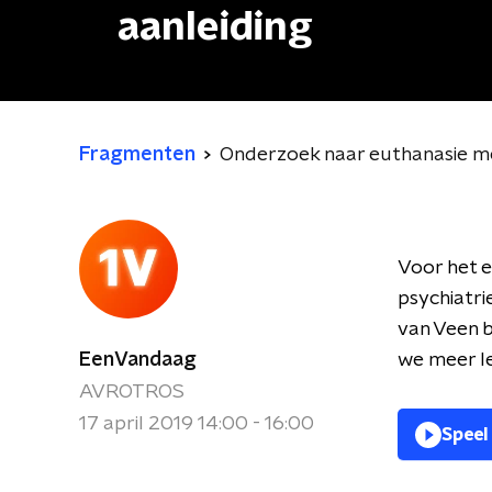
aanleiding
Fragmenten
Onderzoek naar euthanasie me
Voor het e
psychiatri
van Veen 
EenVandaag
we meer le
AVROTROS
17 april 2019 14:00 - 16:00
Speel