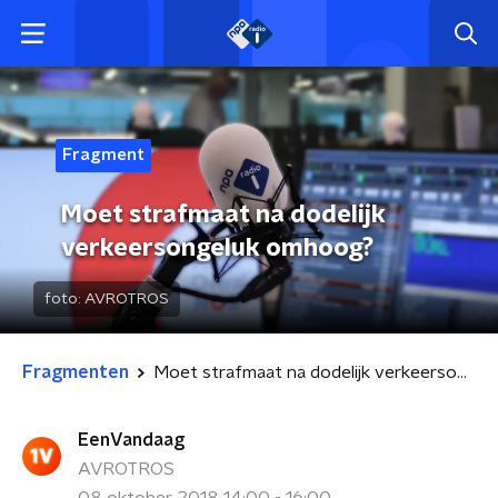
Fragment
Moet strafmaat na dodelijk
verkeersongeluk omhoog?
foto:
AVROTROS
Fragmenten
Moet strafmaat na dodelijk verkeersongeluk omhoog?
EenVandaag
AVROTROS