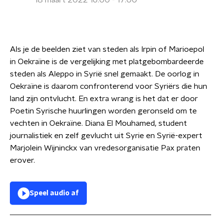
18 maart 2022 16:00 - 17:00
Als je de beelden ziet van steden als Irpin of Marioepol
in Oekraïne is de vergelijking met platgebombardeerde
steden als Aleppo in Syrië snel gemaakt. De oorlog in
Oekraïne is daarom confronterend voor Syriërs die hun
land zijn ontvlucht. En extra wrang is het dat er door
Poetin Syrische huurlingen worden geronseld om te
vechten in Oekraïne. Diana El Mouhamed, student
journalistiek en zelf gevlucht uit Syrie en Syrië-expert
Marjolein Wijninckx van vredesorganisatie Pax praten
erover.
Speel audio af