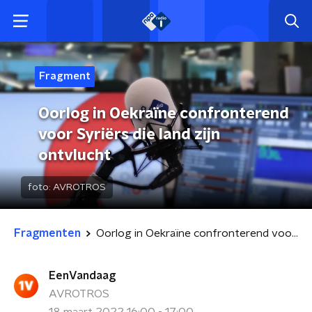
Fragment
Oorlog in Oekraïne confronterend
voor Syriërs die land zijn
ontvlucht
foto:
AVROTROS
Fragmenten
Oorlog in Oekraïne confronterend voor Syriërs die land zijn ontvlucht
EenVandaag
AVROTROS