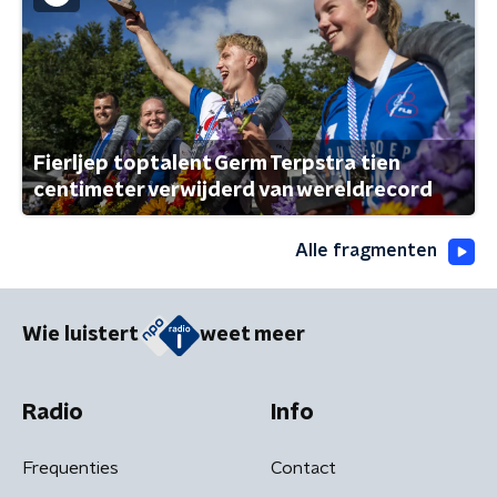
Fierljep toptalent Germ Terpstra tien
centimeter verwijderd van wereldrecord
Alle fragmenten
Wie luistert
weet meer
Radio
Info
Frequenties
Contact