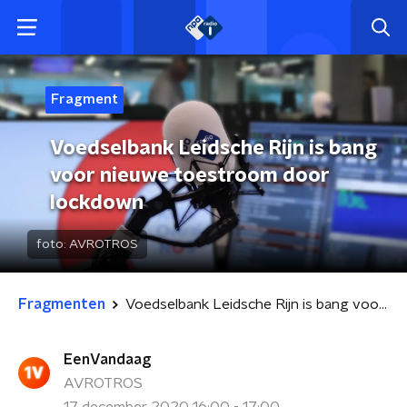
Fragment
Voedselbank Leidsche Rijn is bang
voor nieuwe toestroom door
lockdown
foto:
AVROTROS
Fragmenten
Voedselbank Leidsche Rijn is bang voor nieuwe toestroom door lockdown
EenVandaag
AVROTROS