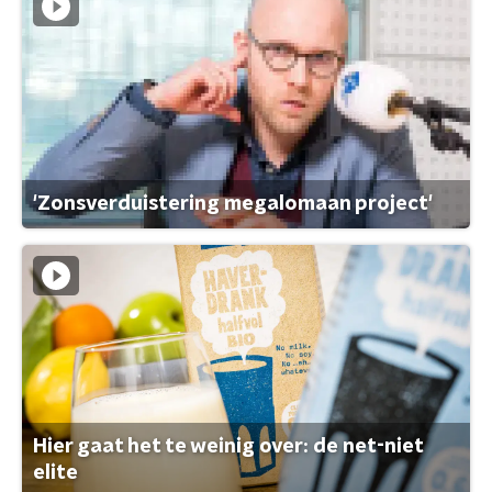
'Zonsverduistering megalomaan project'
Hier gaat het te weinig over: de net-niet
elite