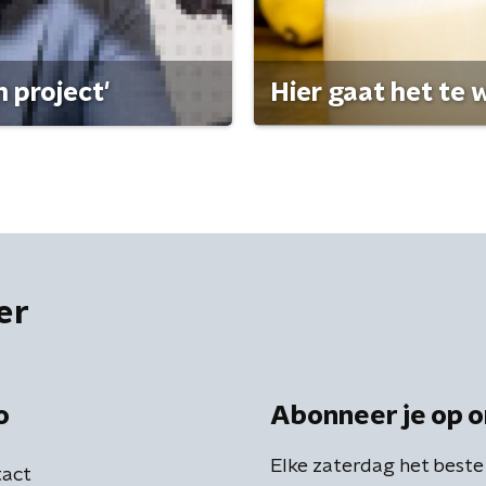
 project'
Hier gaat het te w
er
o
Abonneer je op o
Elke zaterdag het beste
act