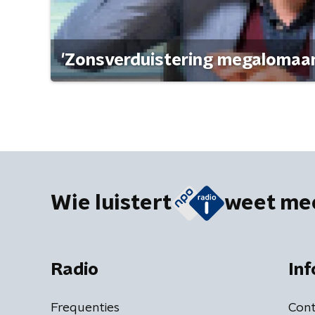
'Zonsverduistering megalomaan
Wie luistert
weet me
Radio
Inf
Frequenties
Cont