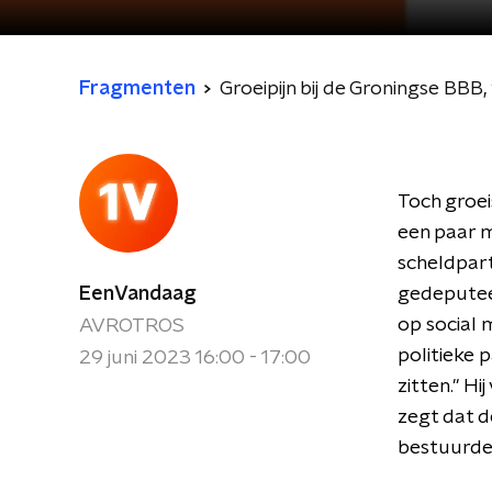
Fragmenten
Groeipijn bij de Groningse BBB, '
Toch groei
een paar m
scheldpar
EenVandaag
gedeputee
op social m
AVROTROS
politieke p
29 juni 2023 16:00 - 17:00
zitten.'' 
zegt dat d
bestuurde