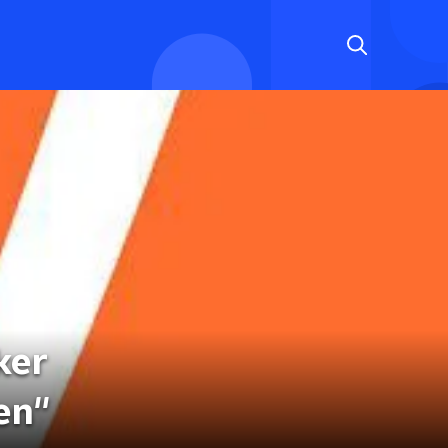
ker
en''