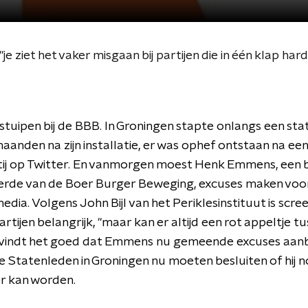
'je ziet het vaker misgaan bij partijen die in één klap hard
stuipen bij de BBB. In Groningen stapte onlangs een stat
aanden na zijn installatie, er was ophef ontstaan na een
tij op Twitter. En vanmorgen moest Henk Emmens, een
rde van de Boer Burger Beweging, excuses maken voor
edia. Volgens John Bijl van het Periklesinstituut is scree
artijen belangrijk, ''maar kan er altijd een rot appeltje t
Hij vindt het goed dat Emmens nu gemeende excuses aan
e Statenleden in Groningen nu moeten besluiten of hij 
r kan worden.