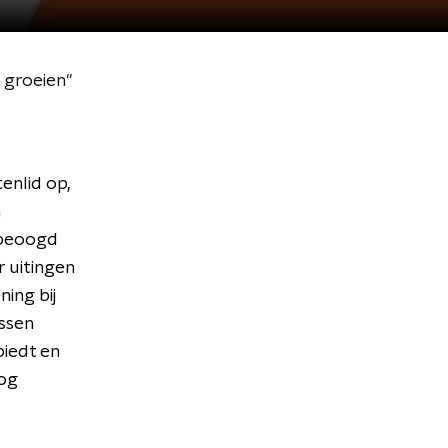
 groeien''
enlid op,
 beoogd
 uitingen
ning bij
ussen
biedt en
nog