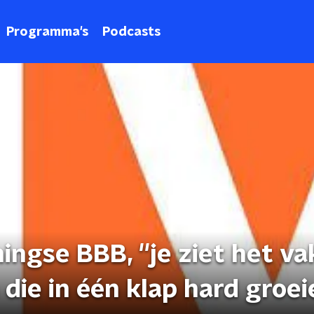
Programma's
Podcasts
ningse BBB, ''je ziet het va
 die in één klap hard groei