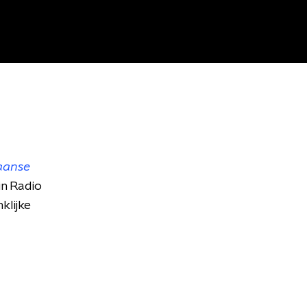
aanse
in Radio
klijke