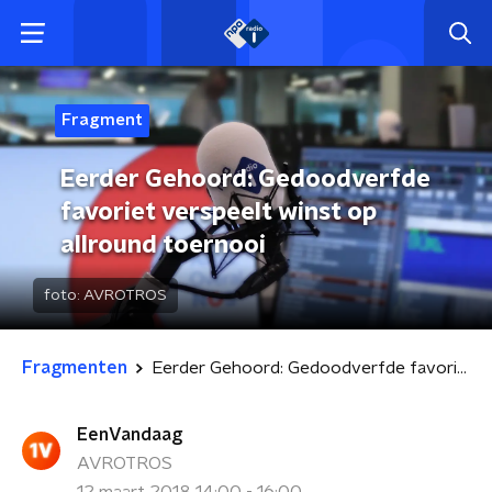
Fragment
Eerder Gehoord: Gedoodverfde
favoriet verspeelt winst op
allround toernooi
foto:
AVROTROS
Fragmenten
Eerder Gehoord: Gedoodverfde favoriet verspeelt winst op allround toernooi
EenVandaag
AVROTROS