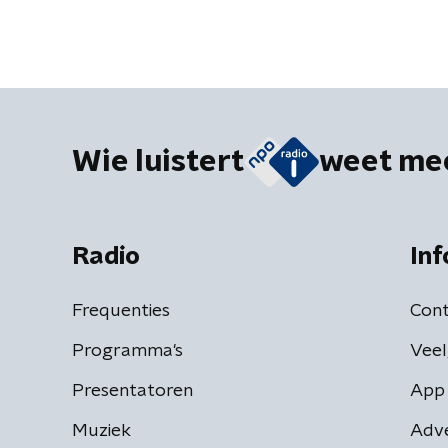
Wie luistert
weet me
Radio
Inf
Frequenties
Cont
Programma's
Veel
Presentatoren
App 
Muziek
Adv