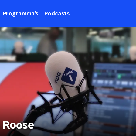
Programma's
Podcasts
m Roose