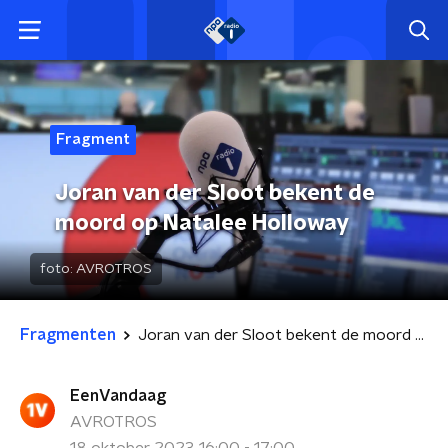
Fragment
Joran van der Sloot bekent de
moord op Natalee Holloway
foto:
AVROTROS
Fragmenten
Joran van der Sloot bekent de moord op Natalee Holloway
EenVandaag
AVROTROS