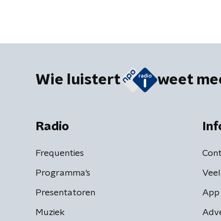
Wie luistert
weet me
Radio
Inf
Frequenties
Cont
Programma's
Veel
Presentatoren
App 
Muziek
Adv