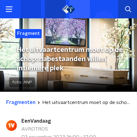
Fragment
Het uitvaartcentrum moet op de
schop: nabestaanden willen
intiemere plek
foto:
ANP
Fragmenten
Het uitvaartcentrum moet op de schop: nabestaanden willen intiemere plek
EenVandaag
AVROTROS