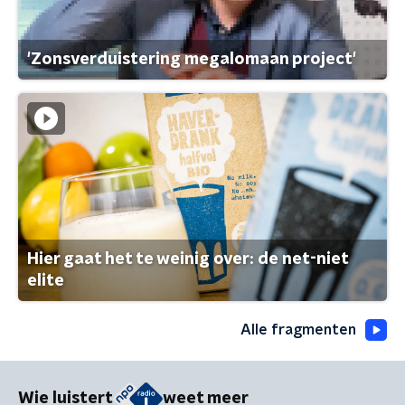
'Zonsverduistering megalomaan project'
Hier gaat het te weinig over: de net-niet
elite
Alle fragmenten
Wie luistert
weet meer