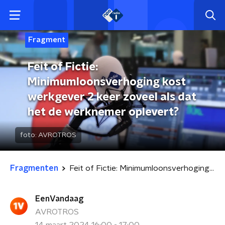
Fragment
Feit of Fictie:
Minimumloonsverhoging kost
werkgever 2 keer zoveel als dat
het de werknemer oplevert?
foto:
AVROTROS
Fragmenten
Feit of Fictie: Minimumloonsverhoging kost werkgever 2 keer zoveel als dat het de werknemer oplevert?
EenVandaag
AVROTROS