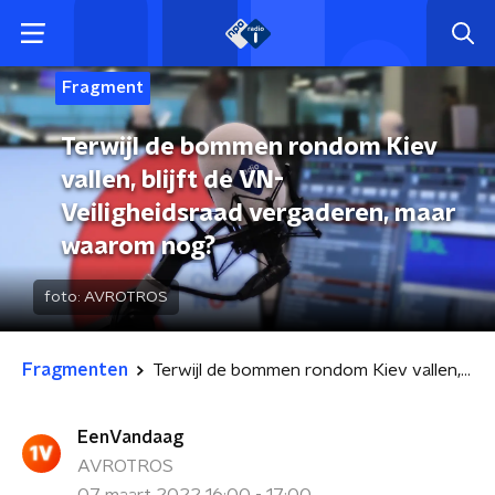
Fragment
Terwijl de bommen rondom Kiev
vallen, blijft de VN-
Veiligheidsraad vergaderen, maar
waarom nog?
foto:
AVROTROS
Fragmenten
Terwijl de bommen rondom Kiev vallen, blijft de VN-Veiligheidsraad vergaderen, maar waarom nog?
EenVandaag
AVROTROS