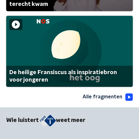
terecht kwam
De heilige Fransiscus als inspiratiebron
voor jongeren
Alle fragmenten
Wie luistert
weet meer