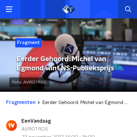
Fragment
Eerder Gehoord: Michel van
Egmond wint NS-Publieksprijs
foto:
AVROTROS
Fragmenten
Eerder Gehoord: Michel van Egmond wint NS-Publieksprijs
EenVandaag
AVROTROS