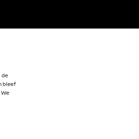
p de
h bleef
. We