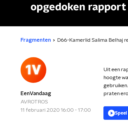
opgedoken rapport 
Fragmenten
D66-Kamerlid Salima Belhaj r
Uit een ra
hoogte was
gebruiken.
EenVandaag
praten er
AVROTROS
11 februari 2020 16:00 - 17:00
Speel