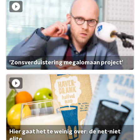
'Zonsverduistering megalomaan project'
Hier gaat het te weinig over: de net-niet
elite