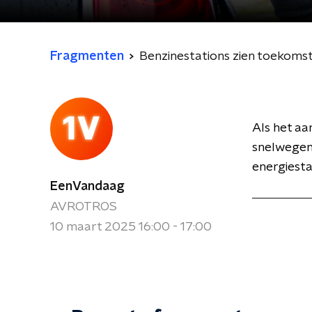
Fragmenten
Benzinestations zien toekomst
Als het aa
snelwegen
energiestat
EenVandaag
AVROTROS
10 maart 2025 16:00 - 17:00