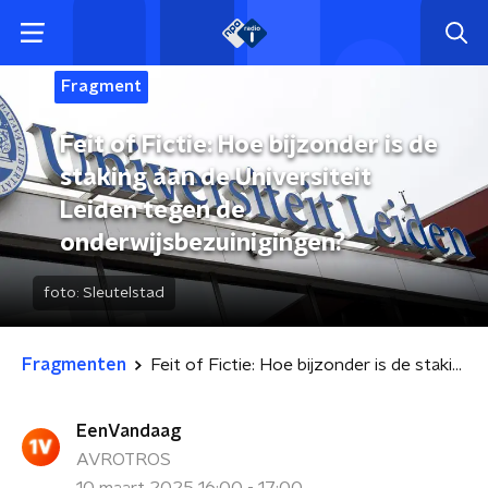
Fragment
Feit of Fictie: Hoe bijzonder is de
staking aan de Universiteit
Leiden tegen de
onderwijsbezuinigingen?
foto:
Sleutelstad
Fragmenten
Feit of Fictie: Hoe bijzonder is de staking aan de Universiteit Leiden tegen de onderwijsbezuinigingen?
EenVandaag
AVROTROS