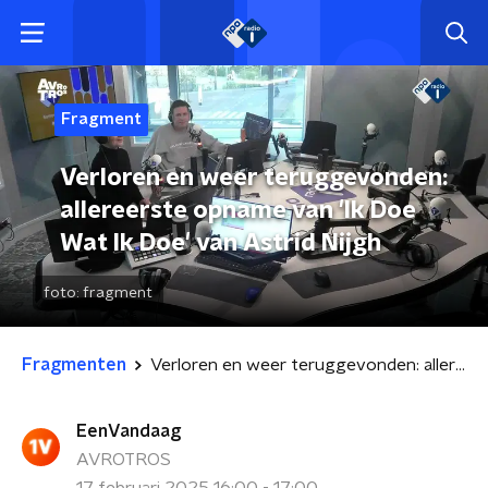
Fragment
Verloren en weer teruggevonden:
allereerste opname van 'Ik Doe
Wat Ik Doe' van Astrid Nijgh
foto:
fragment
Fragmenten
Verloren en weer teruggevonden: allereerste opname van 'Ik Doe Wat Ik Doe' van Astrid Nijgh
EenVandaag
AVROTROS