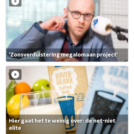
'Zonsverduistering megalomaan project'
Hier gaat het te weinig over: de net-niet
elite