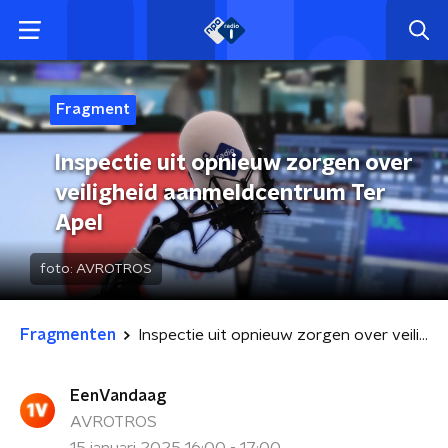
Fragment
Inspectie uit opnieuw zorgen over
veiligheid aanmeldcentrum Ter
Apel
foto:
AVROTROS
Fragmenten
Inspectie uit opnieuw zorgen over veiligheid aanmeldcentrum Ter Apel
EenVandaag
AVROTROS