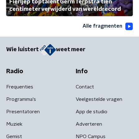
Fierljep toptalent Germ Terpstra tien
centimeter verwijderd van wereldrecord
Alle fragmenten
Wie luistert
weet meer
Radio
Info
Frequenties
Contact
Programma's
Veelgestelde vragen
Presentatoren
App de studio
Muziek
Adverteren
Gemist
NPO Campus