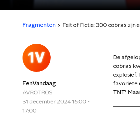
Fragmenten
Feit of Fictie: 300 cobra's zi
De afgelop
cobra's k
explosief.
EenVandaag
favoriete 
TNT'. Maar
AVROTROS
31 december 2024 16:00 -
17:00