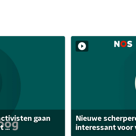
activisten gaan
Nieuwe scherpere
...
interessant voor