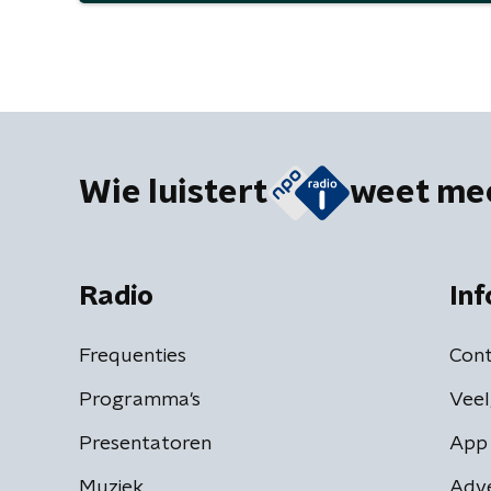
Wie luistert
weet me
Radio
Inf
Frequenties
Cont
Programma's
Veel
Presentatoren
App 
Muziek
Adv