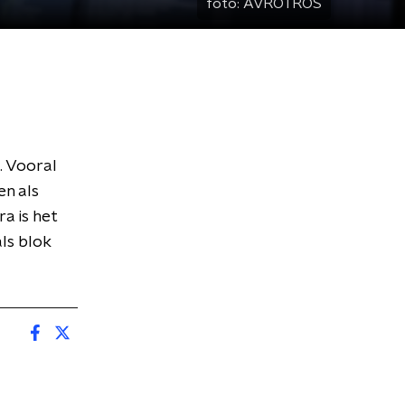
foto:
AVROTROS
. Vooral
n als
a is het
ls blok