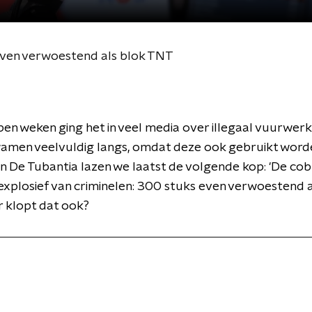
jn even verwoestend als blok TNT
en weken ging het in veel media over illegaal vuurwerk
wamen veelvuldig langs, omdat deze ook gebruikt worde
 In De Tubantia lazen we laatst de volgende kop: 'De cobr
explosief van criminelen: 300 stuks even verwoestend a
 klopt dat ook?