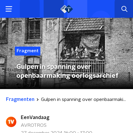
Fragment
Gulpen in spanning over
openbaarmaking oorlogsarchief
Fragmenten
Gulpen in spanning over openbaarmaking oorlogsarchief
EenVandaag
AVROTROS