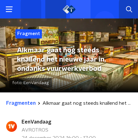
Fragment
Alkmaar gaat nog steeds
knallend het nieuwe jaar in,
ondanks vuurwerkverbod
foto:
EenVandaag
Fragmenten
Alkmaar gaat nog steeds knallend het nieuwe jaar in, ondanks vuurwerkverbod
EenVandaag
AVROTROS