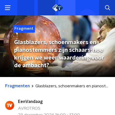
Fragment
Glasblazers, schoenmakers en
pianostemmers zijn schaars: hoe
krijgen we weer waardering voor
de ambacht?
Fragmenten
Glasblazers, schoenmakers en pianostemmers zijn schaars: hoe krijgen we weer waardering voor de ambacht?
EenVandaag
AVROTROS