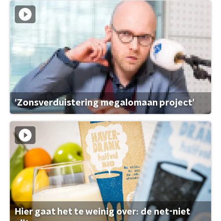
'Zonsverduistering megalomaan project'
Hier gaat het te weinig over: de net-niet