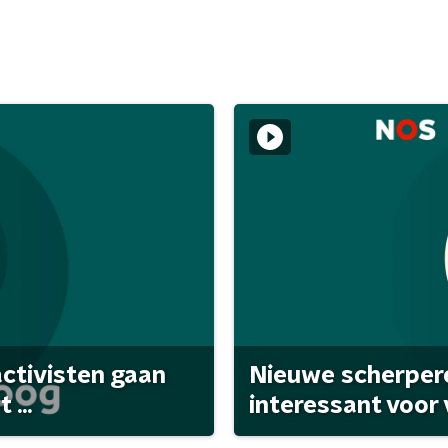
activisten gaan
Nieuwe scherpere
...
interessant voor