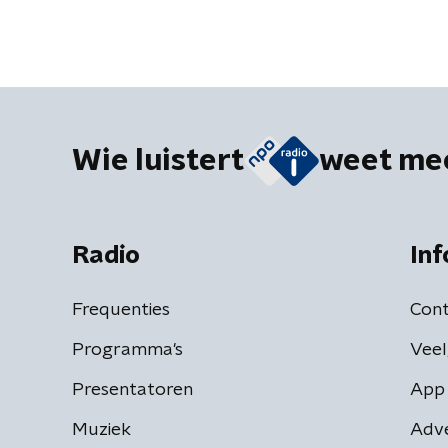
Wie luistert
weet me
Radio
Inf
Frequenties
Cont
Programma's
Veel
Presentatoren
App 
Muziek
Adv