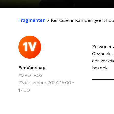
Fragmenten
Kerkasiel in Kampen geeft ho
Ze wonen a
Oezbeekse 
een kerkdi
EenVandaag
bezoek.
AVROTROS
23 december 2024 16:00 -
17:00