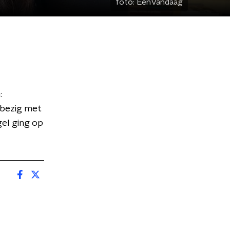
foto:
EenVandaag
:
 bezig met
el ging op