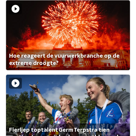
Hoe reageert de vuurwerkbranche op de
extreme droogte?
Fierljep toptalent Germ Terpstra tien