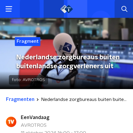
Fragment
Nederlandse zorgbureaus buiten
buitenlandse zorgverleners uit
foto:
AVROTROS
Fragmenten
Nederlandse zorgbureaus buiten buitenlandse zorgverleners uit
EenVandaag
AVROTROS