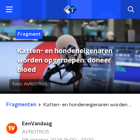
Fragment
Katten- en hondeneigenaren
worden opgeroepen: doneer
bloed
foto:
AVROTROS
Fragmenten
Katten- en hondeneigenaren worden opgeroepen: doneer bloed
EenVandaag
AVROTROS