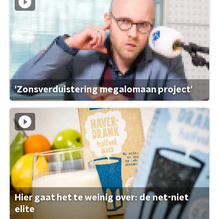
'Zonsverduistering megalomaan project'
Hier gaat het te weinig over: de net-niet
elite