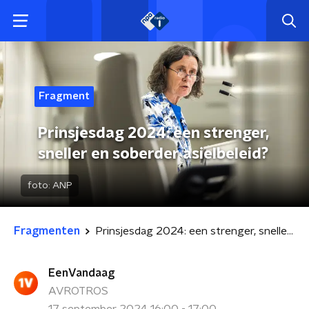
Fragment
Prinsjesdag 2024: een strenger,
sneller en soberder asielbeleid?
foto:
ANP
Fragmenten
Prinsjesdag 2024: een strenger, sneller en soberder asielbeleid?
EenVandaag
AVROTROS