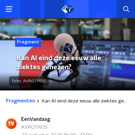
Fragment
Kan AI eind deze eeuw alle
ziektes genezen?
foto:
AVROTROS
Fragmenten
Kan AI eind deze eeuw alle ziektes genezen?
EenVandaag
AVROTROS