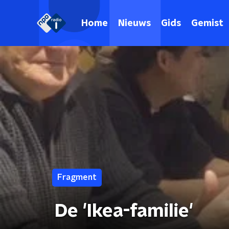
Home
Nieuws
Gids
Gemist
Fragment
De 'Ikea-familie'