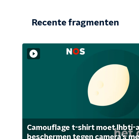
Recente fragmenten
Camouflage t-shirt moet lhbti-
beschermen tegen camera's met 