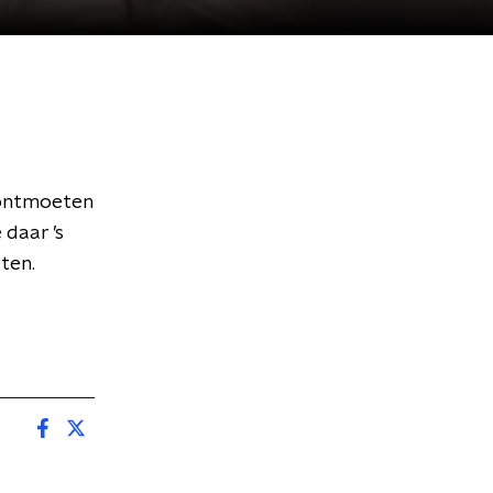
 ontmoeten
 daar ’s
aten.