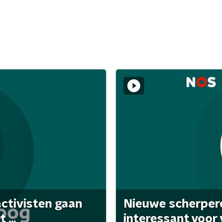
activisten gaan
Nieuwe scherpere
...
interessant voor