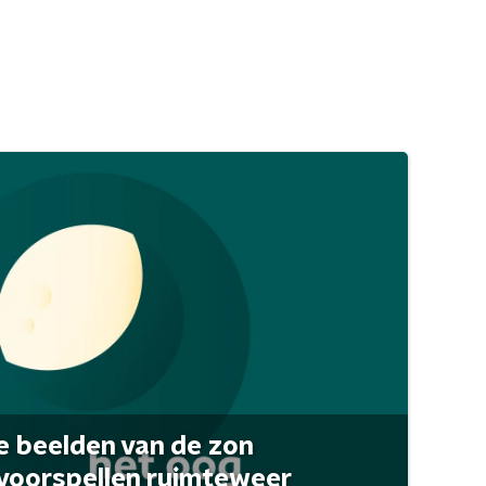
 beelden van de zon
 voorspellen ruimteweer