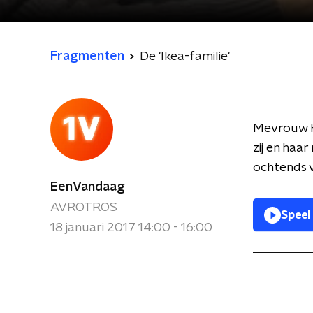
Fragmenten
De 'Ikea-familie'
Mevrouw Kr
zij en haar
ochtends v
EenVandaag
AVROTROS
Speel
18 januari 2017 14:00 - 16:00