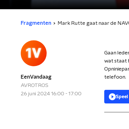
Fragmenten
Mark Rutte gaat naar de NA
Gaan leden
wat staat 
Opniniepan
EenVandaag
telefoon.
AVROTROS
26 juni 2024 16:00 - 17:00
Speel