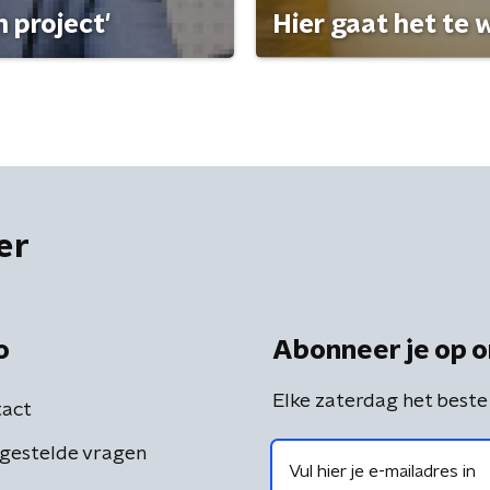
 project'
Hier gaat het te w
er
o
Abonneer je op o
Elke zaterdag het beste
act
gestelde vragen