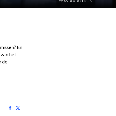
foto:
AVROTROS
 missen? En
 van het
n de