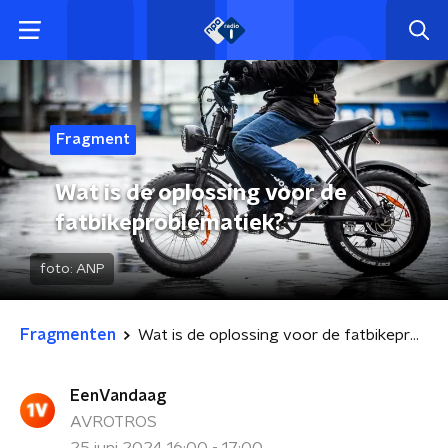
Fragment
Wat is de oplossing voor de
fatbikeproblematiek?
foto:
ANP
Fragmenten
Wat is de oplossing voor de fatbikeproblematiek?
EenVandaag
AVROTROS