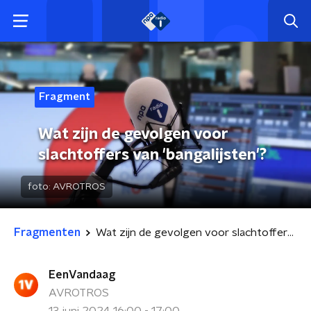
Fragment
Wat zijn de gevolgen voor
slachtoffers van 'bangalijsten'?
foto:
AVROTROS
Fragmenten
Wat zijn de gevolgen voor slachtoffers van 'bangalijsten'?
EenVandaag
AVROTROS