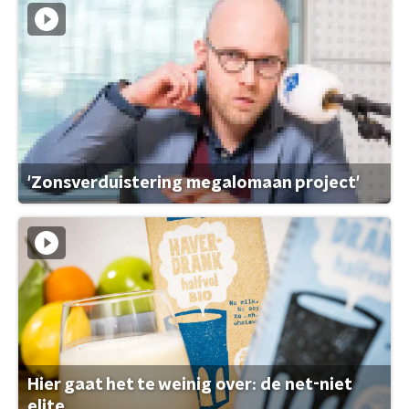
'Zonsverduistering megalomaan project'
Hier gaat het te weinig over: de net-niet
elite