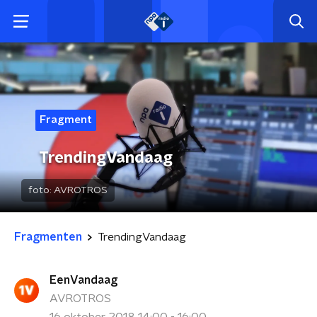
Fragment
TrendingVandaag
foto:
AVROTROS
Fragmenten
TrendingVandaag
EenVandaag
AVROTROS