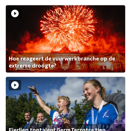
Hoe reageert de vuurwerkbranche op de
extreme droogte?
Fierljep toptalent Germ Terpstra tien