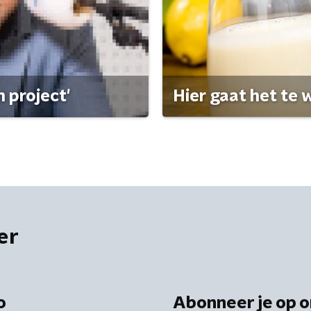
 project'
Hier gaat het te w
er
o
Abonneer je op o