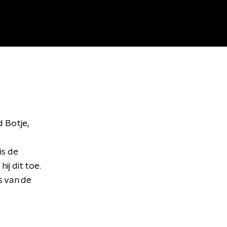
 Botje,
is de
ij dit toe.
s van de