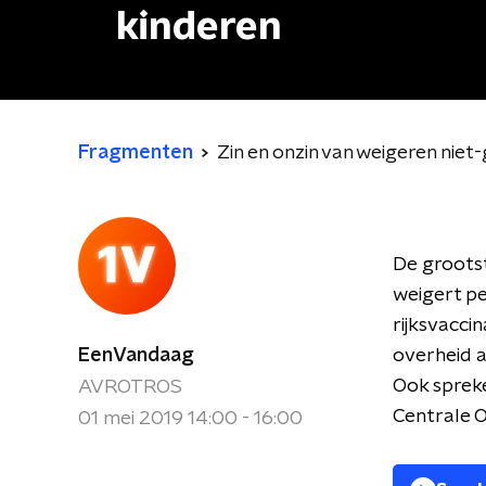
kinderen
Fragmenten
Zin en onzin van weigeren nie
De groots
weigert pe
rijksvacci
EenVandaag
overheid aa
Ook sprek
AVROTROS
Centrale 
01 mei 2019 14:00 - 16:00