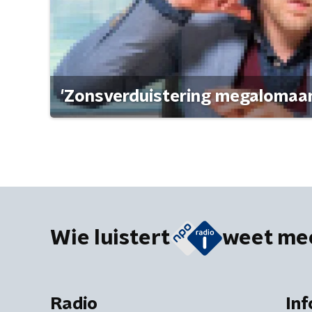
'Zonsverduistering megalomaan
Wie luistert
weet me
Radio
Inf