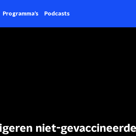
Programma's
Podcasts
eigeren niet-gevaccineerd