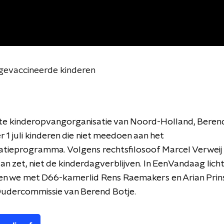
t-gevaccineerde kinderen
te kinderopvangorganisatie van Noord-Holland, Berend
r 1 juli kinderen die niet meedoen aan het
natieprogramma. Volgens rechtsfilosoof Marcel Verweij 
n zet, niet de kinderdagverblijven. In EenVandaag licht h
en we met D66-kamerlid Rens Raemakers en Arian Prin
Oudercommissie van Berend Botje.