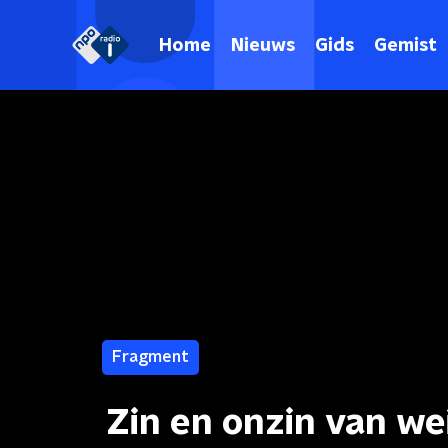
Home
Nieuws
Gids
Gemist
Fragment
Zin en onzin van w