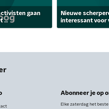
activisten gaan
Nieuwe scherpere
...
interessant voor
er
o
Abonneer je op o
Elke zaterdag het beste
act