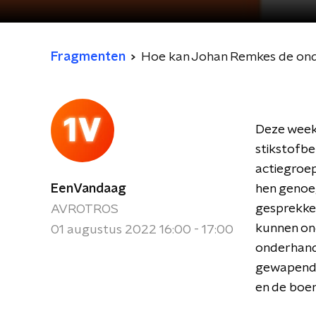
Fragmenten
Hoe kan Johan Remkes de onde
Deze week
stikstofbe
actiegroep
EenVandaag
hen genoeg
gesprekke
AVROTROS
kunnen on
01 augustus 2022 16:00 - 17:00
onderhand
gewapende 
en de boe