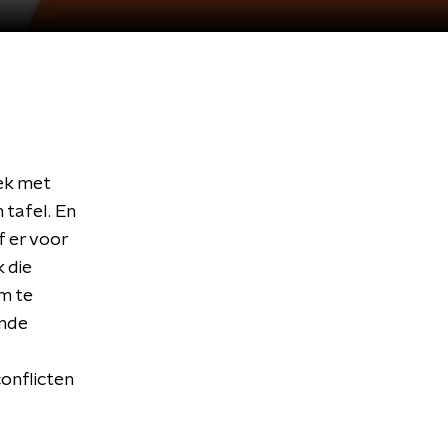
ek met
tafel. En
 er voor
 die
m te
ende
onflicten