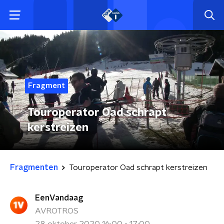
Fragment
Touroperator Oad schrapt
kerstreizen
Fragmenten
Touroperator Oad schrapt kerstreizen
EenVandaag
AVROTROS