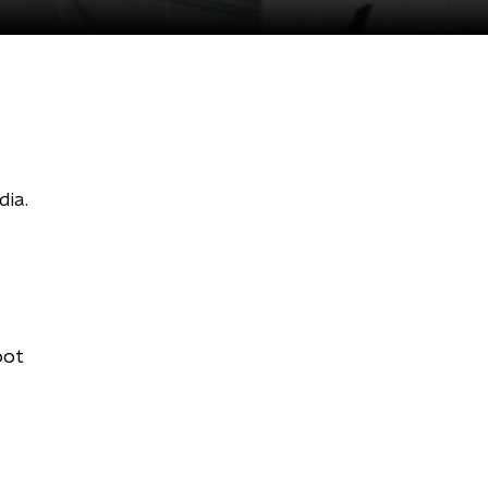
dia.
oot