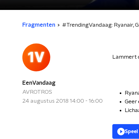
Fragmenten
#TrendingVandaag: Ryanair, G
Lammert de
EenVandaag
AVROTROS
Ryana
24 augustus 2018 14:00 - 16:00
Geer 
Licha
Speel