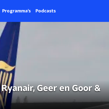
Programma's
Podcasts
Ryanair, Geer en Goor &