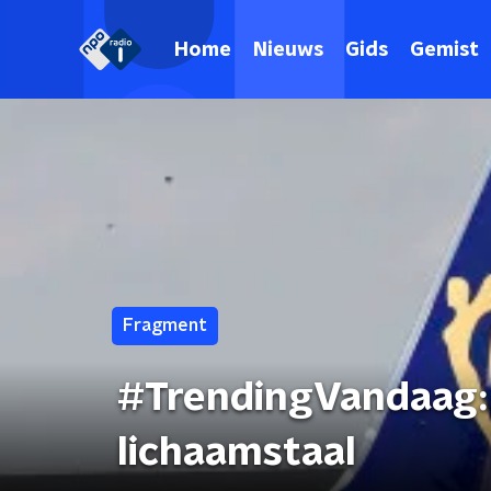
Home
Nieuws
Gids
Gemist
Fragment
#TrendingVandaag: 
lichaamstaal