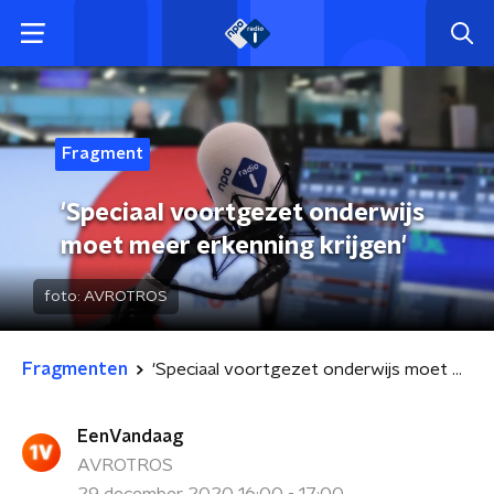
Fragment
'Speciaal voortgezet onderwijs
moet meer erkenning krijgen'
foto:
AVROTROS
Fragmenten
'Speciaal voortgezet onderwijs moet meer erkenning krijgen'
EenVandaag
AVROTROS