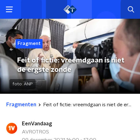
Fragment
Feit of fictie: vreemdgaan is niet
de ergste zonde
foto:
ANP
Fragmenten
Feit of fictie: vreemdgaan is niet de ergste zonde
EenVandaag
AVROTROS