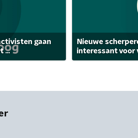
activisten gaan
Nieuwe scherpere
...
interessant voor
er