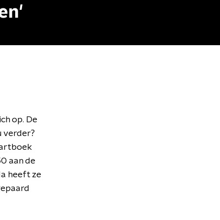
en'
ich op. De
 verder?
wartboek
50 aan de
la heeft ze
gepaard