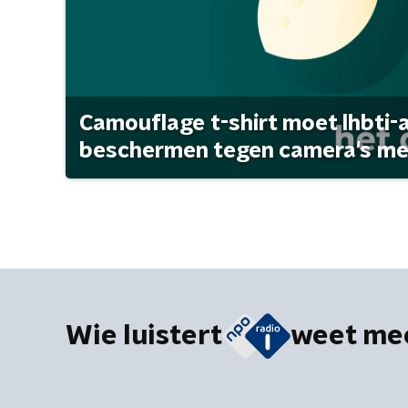
Camouflage t-shirt moet lhbti-
beschermen tegen camera's met 
Wie luistert
weet me