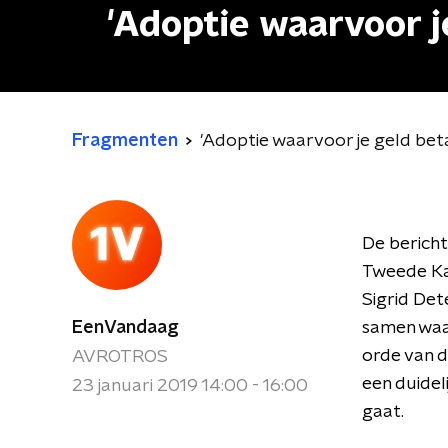
'Adoptie waarvoor j
Fragmenten
'Adoptie waarvoor je geld bet
De bericht
Tweede Ka
Sigrid Det
EenVandaag
samen waar
orde van d
AVROTROS
een duide
23 januari 2019 14:00 - 16:00
gaat.