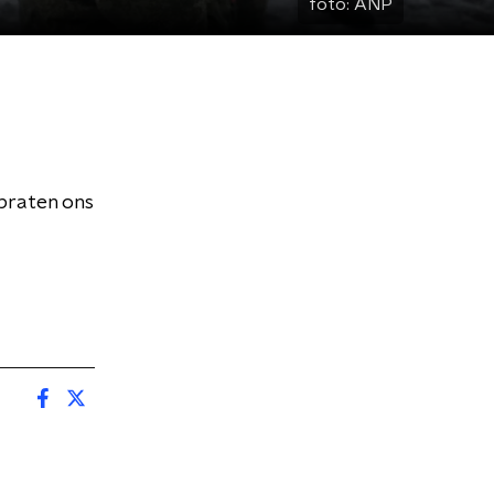
foto:
ANP
praten ons