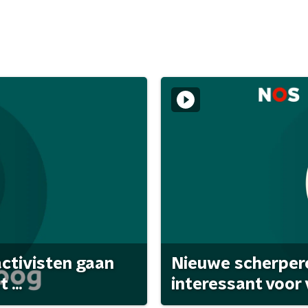
activisten gaan
Nieuwe scherpere
...
interessant voor