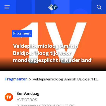
Fragment
Veldepidemioloog Amrish
Baidjoe: 'Hoog tijd voor
mondkapjesplicht in Nederland'
Fragmenten
Veldepidemioloog Amrish Baidjoe: 'Hoog tijd voor mondkapjesplicht in Nederland'
EenVandaag
AVROTROS