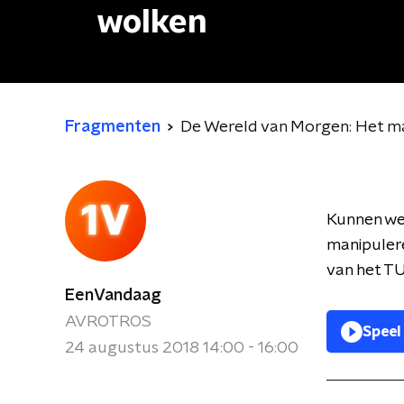
wolken
Fragmenten
De Wereld van Morgen: Het ma
Kunnen we 
manipuler
van het TU
EenVandaag
AVROTROS
Speel
24 augustus 2018 14:00 - 16:00