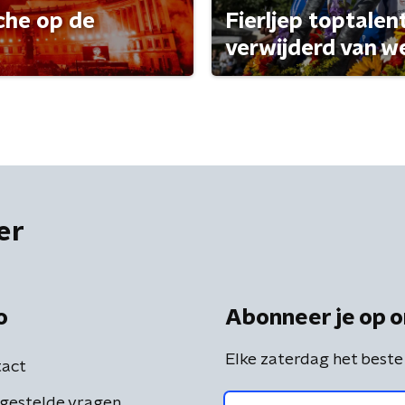
che op de
Fierljep toptalen
verwijderd van w
er
o
Abonneer je op o
Elke zaterdag het beste
act
gestelde vragen