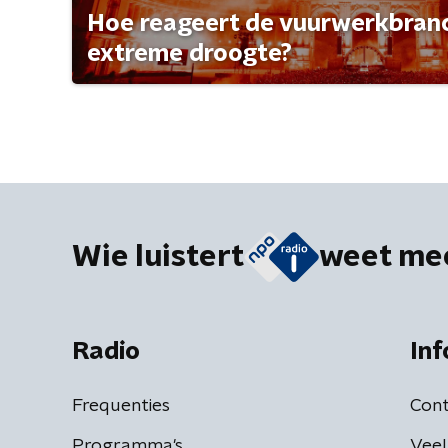
Hoe reageert de vuurwerkbran
extreme droogte?
Wie luistert
weet me
Radio
Inf
Frequenties
Cont
Programma's
Veel