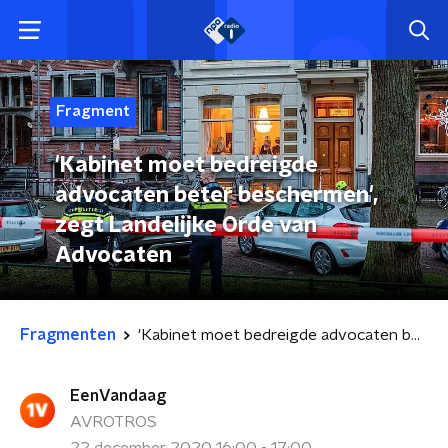
Fragment
'Kabinet moet bedreigde
advocaten beter beschermen',
zegt Landelijke Orde van
Advocaten
Fragmenten
'Kabinet moet bedreigde advocaten beter beschermen', zegt Landelijke Orde van Advocaten
EenVandaag
AVROTROS